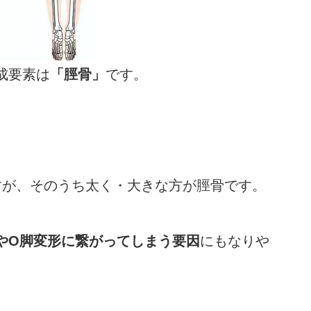
成要素は
「脛骨」
です。
すが、そのうち太く・大きな方が脛骨です。
やO脚変形に繋がってしまう要因
にもなりや