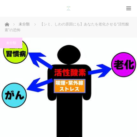
ホーム
未分類
【シミ、しわの原因にも】あなたを老化させる“活性酸
素”の恐怖
未分類