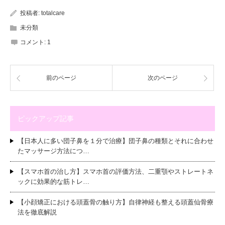
投稿者:
totalcare
未分類
コメント:
1
前のページ
次のページ
ピックアップ記事
【日本人に多い団子鼻を１分で治療】団子鼻の種類とそれに合わせ
たマッサージ方法につ…
【スマホ首の治し方】スマホ首の評価方法、二重顎やストレートネ
ックに効果的な筋トレ…
【小顔矯正における頭蓋骨の触り方】自律神経も整える頭蓋仙骨療
法を徹底解説